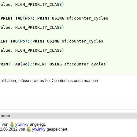
Value
,
HIGH_PRIORITY_CLASS
)
:
PRINT
TAB
(
Wo
)
;
:
PRINT USING
sf;counter_cycles
Value
,
HIGH_PRIORITY_CLASS
)
RINT
TAB
(
Wo
)
;
:
PRINT USING
sf;counter_cycles
Value
,
HIGH_PRIORITY_CLASS
)
PRINT
TAB
(
Wo
)
;
:
PRINT USING
sf;counter_cycles;
ht haben, müssen wir es bei Counter.bas auch machen:
ionen
7 von
ytwinky
angelegt.
 11.06.2012 von
ytwinky
gespeichert.