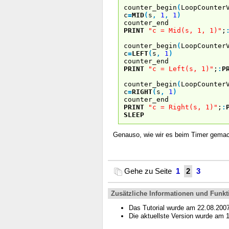
counter_begin
(
LoopCounter
c
=
MID
(
s
,
1
,
1
)
counter_end
PRINT
"c = Mid(s, 1, 1)"
;
counter_begin
(
LoopCounter
c
=
LEFT
(
s
,
1
)
counter_end
PRINT
"c = Left(s, 1)"
;
:
P
counter_begin
(
LoopCounter
c
=
RIGHT
(
s
,
1
)
counter_end
PRINT
"c = Right(s, 1)"
;
:
SLEEP
Genauso, wie wir es beim Timer gemac
Gehe zu Seite
1
2
3
Zusätzliche Informationen und Funkt
Das Tutorial wurde am 22.08.200
Die aktuellste Version wurde am