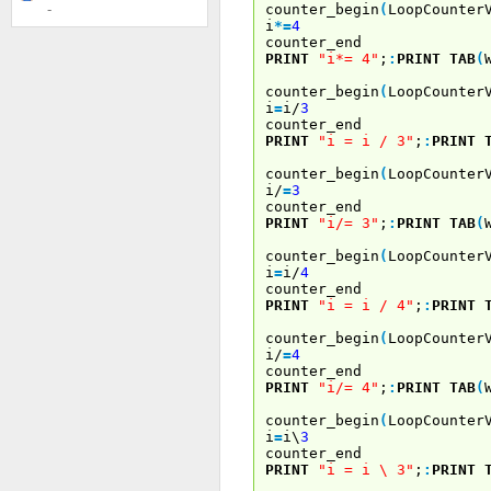
counter_begin
(
LoopCounter
-
i
*
=
4
counter_end
PRINT
"i*= 4"
;
:
PRINT
TAB
(
counter_begin
(
LoopCounter
i
=
i/
3
counter_end
PRINT
"i = i / 3"
;
:
PRINT
counter_begin
(
LoopCounter
i/
=
3
counter_end
PRINT
"i/= 3"
;
:
PRINT
TAB
(
counter_begin
(
LoopCounter
i
=
i/
4
counter_end
PRINT
"i = i / 4"
;
:
PRINT
counter_begin
(
LoopCounter
i/
=
4
counter_end
PRINT
"i/= 4"
;
:
PRINT
TAB
(
counter_begin
(
LoopCounter
i
=
i\
3
counter_end
PRINT
"i = i \ 3"
;
:
PRINT