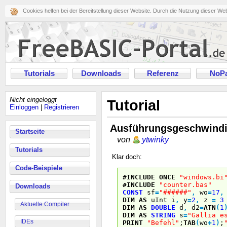
Cookies helfen bei der Bereitstellung dieser Website. Durch die Nutzung dieser We
Tutorials
Downloads
Referenz
NoPa
Nicht eingeloggt
Tutorial
Einloggen
|
Registrieren
Ausführungsgeschwindi
Startseite
von
ytwinky
Tutorials
Klar doch:
Code-Beispiele
#INCLUDE
ONCE
"windows.bi
#INCLUDE
"counter.bas"
Downloads
CONST
sf
=
"######"
,
wo
=
17
,
DIM
AS
uInt i
,
y
=
2
,
z
=
3
Aktuelle Compiler
DIM
AS
DOUBLE
d
,
d2
=
ATN
(
1
DIM
AS
STRING
s
=
"Gallia e
IDEs
PRINT
"Befehl"
;
TAB
(
wo
+
1
)
;