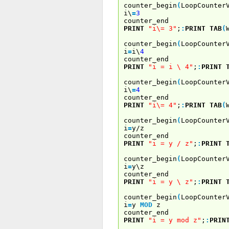
counter_begin
(
LoopCounter
i\
=
3
counter_end
PRINT
"i\= 3"
;
:
PRINT
TAB
(
counter_begin
(
LoopCounter
i
=
i\
4
counter_end
PRINT
"i = i \ 4"
;
:
PRINT
counter_begin
(
LoopCounter
i\
=
4
counter_end
PRINT
"i\= 4"
;
:
PRINT
TAB
(
counter_begin
(
LoopCounter
i
=
y/z
counter_end
PRINT
"i = y / z"
;
:
PRINT
counter_begin
(
LoopCounter
i
=
y\z
counter_end
PRINT
"i = y \ z"
;
:
PRINT
counter_begin
(
LoopCounter
i
=
y
MOD
z
counter_end
PRINT
"i = y mod z"
;
:
PRIN