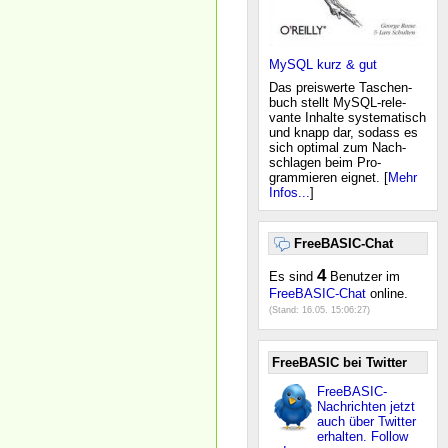
MySQL kurz & gut
Das preiswerte Taschen-
buch stellt MySQL-rele-
vante Inhalte systematisch
und knapp dar, sodass es
sich optimal zum Nach-
schlagen beim Pro-
grammieren eignet. [
Mehr
Infos...
]
FreeBASIC-Chat
4
Es sind
Benutzer im
FreeBASIC-Chat
online.
(Stand:
16.05. 15:06:27
)
FreeBASIC bei Twitter
FreeBASIC-
Nachrichten jetzt
auch über Twitter
erhalten. Follow