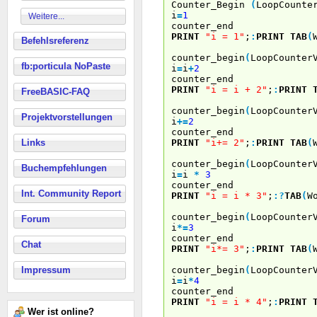
Counter_Begin
(
LoopCounte
i
=
1
Weitere...
counter_end
PRINT
"i = 1"
;
:
PRINT
TAB
(
Befehlsreferenz
counter_begin
(
LoopCounter
fb:porticula NoPaste
i
=
i
+
2
counter_end
PRINT
"i = i + 2"
;
:
PRINT
FreeBASIC-FAQ
counter_begin
(
LoopCounter
Projektvorstellungen
i
+
=
2
counter_end
PRINT
"i+= 2"
;
:
PRINT
TAB
(
Links
counter_begin
(
LoopCounter
Buchempfehlungen
i
=
i
*
3
counter_end
Int. Community Report
PRINT
"i = i * 3"
;
:
?
TAB
(
W
counter_begin
(
LoopCounter
Forum
i
*
=
3
counter_end
Chat
PRINT
"i*= 3"
;
:
PRINT
TAB
(
counter_begin
(
LoopCounter
Impressum
i
=
i
*
4
counter_end
PRINT
"i = i * 4"
;
:
PRINT
Wer ist online?