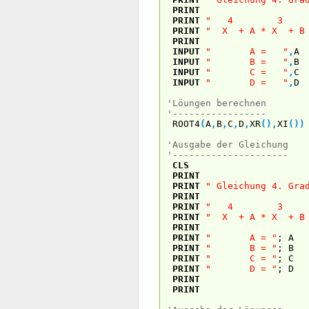
PRINT
PRINT
" 4 3
PRINT
" X + A * X + B 
PRINT
INPUT
" A = "
,
A
INPUT
" B = "
,
B
INPUT
" C = "
,
C
INPUT
" D = "
,
D
'Löungen berechnen
'-----------------
ROOT4
(
A
,
B
,
C
,
D
,
XR
(
)
,
XI
(
)
)
'Ausgabe der Gleichung
'---------------------
CLS
PRINT
PRINT
" Gleichung 4. Gra
PRINT
PRINT
" 4 3
PRINT
" X + A * X + B 
PRINT
PRINT
" A = "
; A
PRINT
" B = "
; B
PRINT
" C = "
; C
PRINT
" D = "
; D
PRINT
PRINT