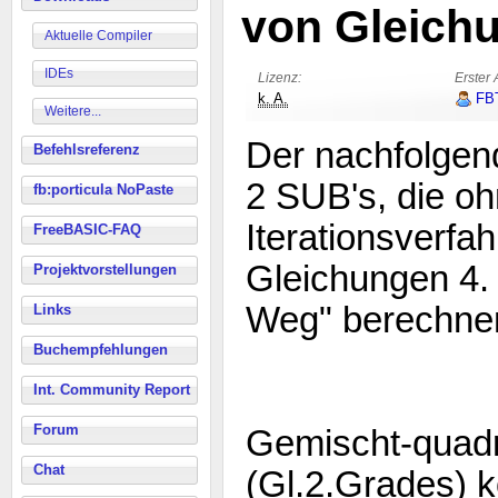
von Gleich
Aktuelle Compiler
IDEs
Lizenz:
Erster 
k. A.
FB
Weitere...
Der nachfolgen
Befehlsreferenz
2 SUB's, die o
fb:porticula NoPaste
Iterationsverfa
FreeBASIC-FAQ
Gleichungen 4.
Projektvorstellungen
Weg" berechne
Links
Buchempfehlungen
Int. Community Report
Forum
Gemischt-quadr
Chat
(Gl.2.Grades) 