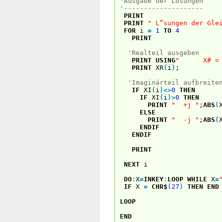
'Ausgabe der Lösungen
'--------------------
PRINT
PRINT
" L”sungen der Gle
FOR
i
=
1
TO
4
PRINT
'Realteil ausgeben
PRINT USING
" X# = 
PRINT
XR
(
i
)
;
'Imaginärteil aufbreite
IF
XI
(
i
)
<
>
0
THEN
IF
XI
(
i
)
>
0
THEN
PRINT
" +j "
;
ABS
(
ELSE
PRINT
" -j "
;
ABS
(
ENDIF
ENDIF
PRINT
NEXT
i
DO
:
X
=
INKEY
:
LOOP
WHILE
X
=
IF
X
=
CHR$
(
27
)
THEN
END
LOOP
END