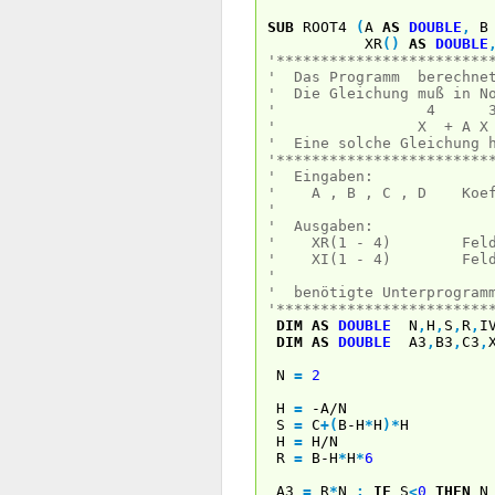
SUB
ROOT4
(
A
AS
DOUBLE
,
XR
(
)
AS
DOUBLE
'************************
' Das Programm berechnet
' Die Gleichung muß in No
' 4 3
' X + A X + B X
' Eine solche Gleichung h
'************************
' Eingaben:
' A , B , C , D Koeffiz
'
' Ausgaben:
' XR(1 - 4) Feld mit 
' XI(1 - 4) Feld mit 
'
' benötigte Unterprogramm
'************************
DIM
AS
DOUBLE
N
,
H
,
S
,
R
,
I
DIM
AS
DOUBLE
A3
,
B3
,
C3
,
N
=
2
H
=
-A/N
S
=
C
+
(
B-H
*
H
)
*
H
H
=
H/N
R
=
B-H
*
H
*
6
A3
=
R
*
N
:
IF
S
<
0
THEN