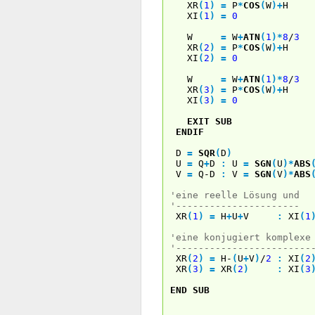
XR
(
1
)
=
P
*
COS
(
W
)
+
H
XI
(
1
)
=
0
W
=
W
+
ATN
(
1
)
*
8
/
3
XR
(
2
)
=
P
*
COS
(
W
)
+
H
XI
(
2
)
=
0
W
=
W
+
ATN
(
1
)
*
8
/
3
XR
(
3
)
=
P
*
COS
(
W
)
+
H
XI
(
3
)
=
0
EXIT
SUB
ENDIF
D
=
SQR
(
D
)
U
=
Q
+
D
:
U
=
SGN
(
U
)
*
ABS
V
=
Q-D
:
V
=
SGN
(
V
)
*
ABS
'eine reelle Lösung und
'----------------------
XR
(
1
)
=
H
+
U
+
V
:
XI
(
1
'eine konjugiert komplexe
'------------------------
XR
(
2
)
=
H-
(
U
+
V
)
/
2
:
XI
(
2
XR
(
3
)
=
XR
(
2
)
:
XI
(
3
END
SUB