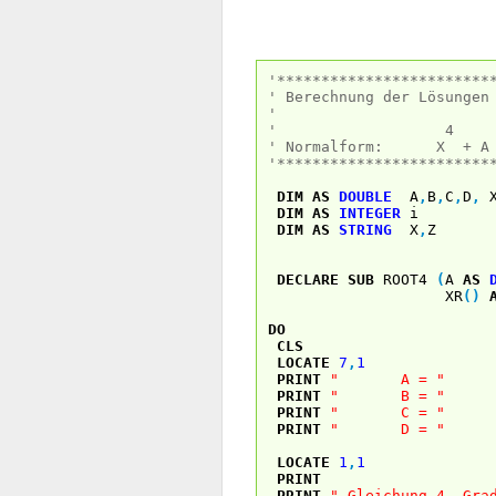
'************************
' Berechnung der Lösungen
'
' 4 
' Normalform: X + A *
'************************
DIM
AS
DOUBLE
A
,
B
,
C
,
D
,
X
DIM
AS
INTEGER
i
DIM
AS
STRING
X
,
Z
DECLARE
SUB
ROOT4
(
A
AS
XR
(
)
DO
CLS
LOCATE
7
,
1
PRINT
" A = "
PRINT
" B = "
PRINT
" C = "
PRINT
" D = "
LOCATE
1
,
1
PRINT
PRINT
" Gleichung 4. Gra