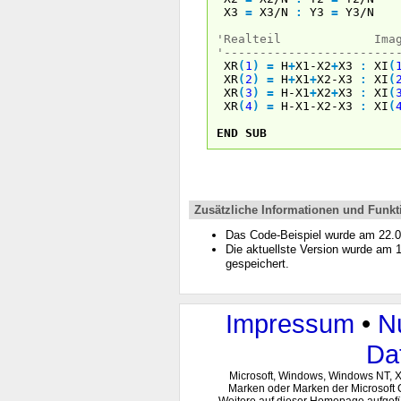
X3
=
X3/N
:
Y3
=
Y3/N
'Realteil Imagin
'------------------------
XR
(
1
)
=
H
+
X1-X2
+
X3
:
XI
(
XR
(
2
)
=
H
+
X1
+
X2-X3
:
XI
(
XR
(
3
)
=
H-X1
+
X2
+
X3
:
XI
(
XR
(
4
)
=
H-X1-X2-X3
:
XI
(
END
SUB
Zusätzliche Informationen und Funkt
Das Code-Beispiel wurde am 22.
Die aktuellste Version wurde am
gespeichert.
Impressum
•
N
Da
Microsoft, Windows, Windows NT, 
Marken oder Marken der Microsoft 
Weitere auf dieser Homepage aufgef