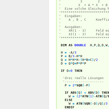
' 3 2 
' X + A * X + B * 
' Eine solche Gleichung h
'************************
' Eingaben:
' A , B , C Koeffizien
'
' Ausgaben:
' XR(1 - 3) Feld mit R
' XI(1 - 3) Feld mit I
'************************
DIM
AS
DOUBLE
H
,
P
,
Q
,
D
,
W
H
=
-A/
3
P
=
B/
3
-H
*
H
Q
=
H
*
H
*
H-
(
H
*
B
+
C
)
/
2
D
=
Q
*
Q
+
P
*
P
*
P
IF
D
<
0
THEN
'drei reelle Lösungen
'--------------------
P
=
2
*
SQR
(
-P
)
IF
ABS
(
Q
)
<
ABS
(
D
)
THE
W
=
(
2
*
ATN
(
1
)
-
ATN
(
Q/
ELSE
W
=
ATN
(
SQR
(
-D
)
/Q
)
/
3
ENDIF