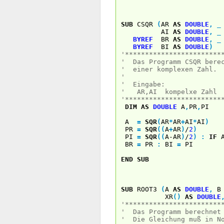
SUB
CSQR
(
AR
AS
DOUBLE
,
_
AI
AS
DOUBLE
,
_
BYREF
BR
AS
DOUBLE
,
_
BYREF
BI
AS
DOUBLE
)
'************************
' Das Programm CSQR berec
' einer komplexen Zahl.
'
' Eingabe: Au
' AR,AI kompelxe Za
'************************
DIM
AS
DOUBLE
A
,
PR
,
PI
A
=
SQR
(
AR
*
AR
+
AI
*
AI
)
PR
=
SQR
(
(
A
+
AR
)
/
2
)
PI
=
SQR
(
(
A-AR
)
/
2
)
:
IF
A
BR
=
PR
:
BI
=
PI
END
SUB
SUB
ROOT3
(
A
AS
DOUBLE
,
XR
(
)
AS
DOUBLE
'************************
' Das Programm berechnet 
' Die Gleichung muß in No