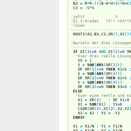
B3
=
R
*
R-
(
(
(
B-H
*
H
*
3
)
*
H
+
C
C3
=
-S
*
S
'jetzt 3
'Gl.3.Grades (X²) +A3*(X
'lösen
'------------------------
ROOT3
(
A3
,
B3
,
C3
,
XR
(
)
,
XI
(
)
'Wurzeln der drei Lösunge
'------------------------
IF
XI
(
3
)
=
0
AND
XI
(
2
)
=
0
T
'hier drei reelle Lösun
IV
=
1
S
=
SQR
(
ABS
(
XR
(
1
)
)
)
IF
XR
(
1
)
>
=
0
THEN
X1
=
S
S
=
SQR
(
ABS
(
XR
(
2
)
)
)
IF
XR
(
2
)
>
=
0
THEN
X2
=
S
S
=
SQR
(
ABS
(
XR
(
3
)
)
)
IF
XR
(
3
)
>
=
0
THEN
X3
=
S
ELSE
'hier eine reelle und e
X1
=
XR
(
1
)
:
IF
X1
<
0
X1
=
SQR
(
X1
)
:
Y1
=
0
CSQR
(
XR
(
2
)
,
XI
(
2
)
,
X2
,
Y2
X3
=
X2
:
Y3
=
-Y2
ENDIF
X1
=
X1/N
:
Y1
=
Y1/N
X2
=
X2/N
:
Y2
=
Y2/N