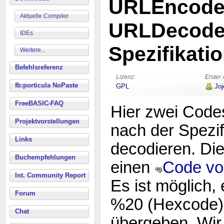
URLEncode
Aktuelle Compiler
URLDecode 
IDEs
Spezifikati
Weitere...
Befehlsreferenz
Lizenz:
Erster 
fb:porticula NoPaste
GPL
Joj
FreeBASIC-FAQ
Hier zwei Code
Projektvorstellungen
nach der Spezif
Links
decodieren. Die
Buchempfehlungen
einen
Code vo
Int. Community Report
Es ist möglich,
Forum
%20 (Hexcode) 
Chat
übergeben. Wi