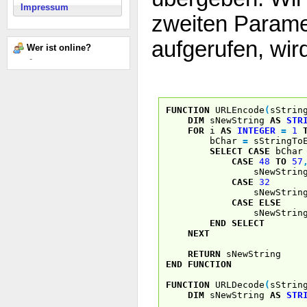
Impressum
zweiten Paramet
aufgerufen, wird
Wer ist online?
-
FUNCTION
URLEncode
(
sStrin
DIM
sNewString
AS
STR
FOR
i
AS
INTEGER
=
1
bChar
=
sStringToE
SELECT
CASE
bChar
CASE
48
TO
57
sNewStrin
CASE
32
sNewStrin
CASE
ELSE
sNewStrin
END
SELECT
NEXT
RETURN
sNewString
END
FUNCTION
FUNCTION
URLDecode
(
sStrin
DIM
sNewString
AS
STR