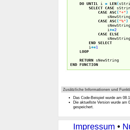
DO
UNTIL
i
=
LEN
(
sStr
SELECT
CASE
sStrin
CASE
ASC
(
"+"
)
sNewStrin
CASE
ASC
(
"%"
)
sNewStrin
i
+
=
2
CASE
ELSE
sNewStrin
END
SELECT
i
+
=
1
LOOP
RETURN
sNewString
END
FUNCTION
Zusätzliche Informationen und Funkt
Das Code-Beispiel wurde am 08.
Die aktuellste Version wurde am
gespeichert.
Impressum
•
N