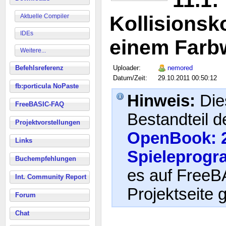
11.1:
Kollisionsko
Aktuelle Compiler
IDEs
einem Farb
Weitere...
Befehlsreferenz
Uploader:
nemored
Datum/Zeit:
29.10.2011 00:50:12
fb:porticula NoPaste
Hinweis:
Dies
FreeBASIC-FAQ
Bestandteil d
Projektvorstellungen
OpenBook: 
Links
Spieleprog
Buchempfehlungen
es auf FreeB
Int. Community Report
Projektseite g
Forum
Chat