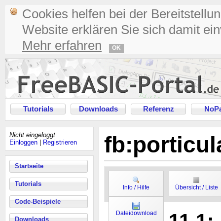
Cookies helfen bei der Bereitstellu
Website erklären Sie sich damit ei
Mehr erfahren
OK
Tutorials
Downloads
Referenz
NoPa
Nicht eingeloggt
fb:porticu
Einloggen
|
Registrieren
Startseite
Tutorials
Info / Hilfe
Übersicht / Liste
Code-Beispiele
Dateidownload
Downloads