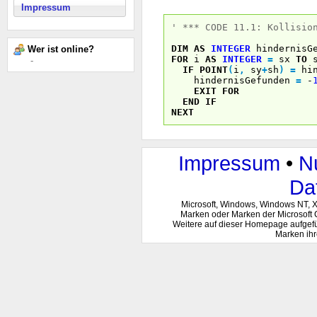
Impressum
' *** CODE 11.1: Kollisio
DIM
AS
INTEGER
hindernisG
Wer ist online?
FOR
i
AS
INTEGER
=
sx
TO
-
IF
POINT
(
i
,
sy
+
sh
)
=
hin
hindernisGefunden
=
-
EXIT
FOR
END
IF
NEXT
Impressum
•
N
Da
Microsoft, Windows, Windows NT, 
Marken oder Marken der Microsoft 
Weitere auf dieser Homepage aufgef
Marken ihr