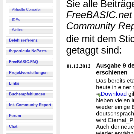
Sie alle Beiträ
Aktuelle Compiler
FreeBASIC.net
IDEs
Community Rep
Weitere...
die mit dem St
Befehlsreferenz
getaggt sind:
fb:porticula NoPaste
FreeBASIC-FAQ
01.12.2012
Ausgabe 9 d
erschienen
Projektvorstellungen
Das bereits et
Links
heute in eine
Download
gi
Buchempfehlungen
Neben vielen i
Int. Community Report
wieder einige 
deutschsprach
Forum
wird Eternal_
Auch der neue
Chat
wieder erwähnt