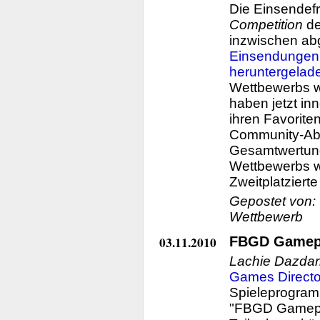
Die Einsendefr
Competition
d
inzwischen ab
Einsendungen
heruntergelad
Wettbewerbs wu
haben jetzt in
ihren Favorite
Community-Abs
Gesamtwertun
Wettbewerbs wi
Zweitplatziert
Gepostet von:
Wettbewerb
03.11.2010
FBGD Gamepl
Lachie Dazdar
Games Directo
Spieleprogra
"FBGD Gamepl