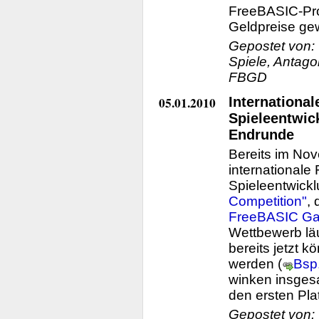
FreeBASIC-Pro
Geldpreise ge
Gepostet von:
Spiele, Antago
FBGD
05.01.2010
International
Spieleentwic
Endrunde
Bereits im Nov
internationale
Spieleentwick
Competition"
,
FreeBASIC Ga
Wettbewerb läu
bereits jetzt k
werden (
Bsp
winken insges
den ersten Plat
Gepostet von: