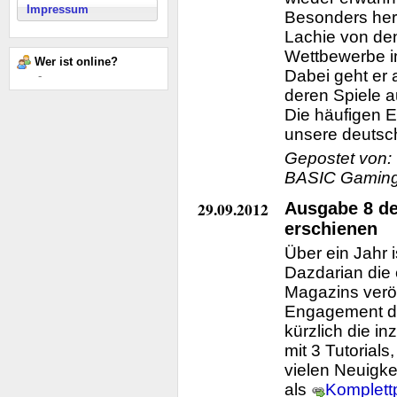
Impressum
Besonders herv
Lachie von den
Wettbewerbe 
Wer ist online?
Dabei geht er 
-
deren Spiele 
Die häufigen 
unsere deutsc
Gepostet von:
BASIC Gaming,
29.09.2012
Ausgabe 8 d
erschienen
Über ein Jahr 
Dazdarian die
Magazins veröff
Engagement di
kürzlich die i
mit 3 Tutorials
vielen Neuigk
als
Komplett