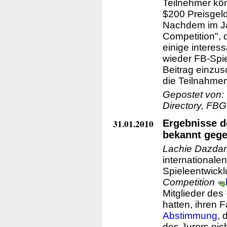
Teilnehmer kö
$200 Preisgeld
Nachdem im Ja
Competition",
einige interes
wieder FB-Spi
Beitrag einzus
die Teilnahme
Gepostet von:
Directory, FBG
31.01.2010
Ergebnisse d
bekannt geg
Lachie Dazdar
international
Spieleentwick
Competition
Mitglieder des
hatten, ihren 
Abstimmung
, 
des Jurors nic