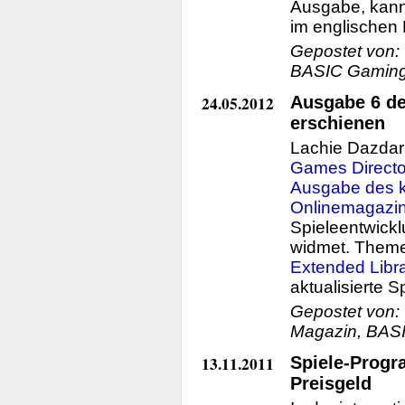
Ausgabe, kann
im englischen
Gepostet von:
BASIC Gaming,
24.05.2012
Ausgabe 6 d
erschienen
Lachie Dazdari
Games Directo
Ausgabe des k
Onlinemagazi
Spieleentwick
widmet. Theme
Extended Libr
aktualisierte S
Gepostet von:
Magazin, BAS
13.11.2011
Spiele-Progr
Preisgeld