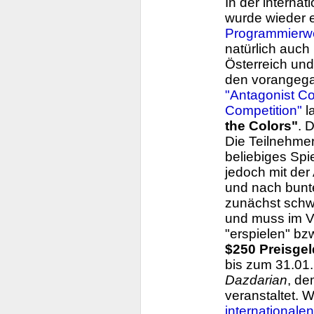
In der intern
wurde wieder 
Programmierw
natürlich auc
Österreich un
den vorangeg
"Antagonist Co
Competition"
l
the Colors"
. D
Die Teilnehme
beliebiges Spie
jedoch mit der
und nach bunte
zunächst schwa
und muss im Ve
"erspielen" bz
$250 Preisgel
bis zum 31.01
Dazdarian
, de
veranstaltet. 
internationale