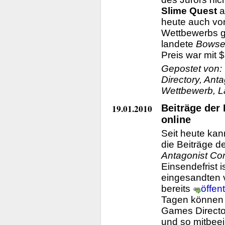
Slime Quest
a
heute auch von
Wettbewerbs g
landete
Bowser
Preis war mit $
Gepostet von:
Directory, Anta
Wettbewerb, L
19.01.2010
Beiträge der
online
Seit heute ka
die Beiträge 
Antagonist Co
Einsendefrist 
eingesandten 
bereits
öffen
Tagen können 
Games Directo
und so mitbee