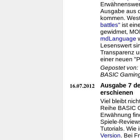
Erwähnenswert 
Ausgabe aus 
kommen. West
battles"
ist ein
gewidmet, MO
mdLanguage
w
Lesenswert sin
Transparenz un
einer neuen "P
Gepostet von:
BASIC Gaming
16.07.2012
Ausgabe 7 d
erschienen
Viel bleibt nic
Reihe BASIC G
Erwähnung fin
Spiele-Reviews
Tutorials. Wie
Version
. Bei 