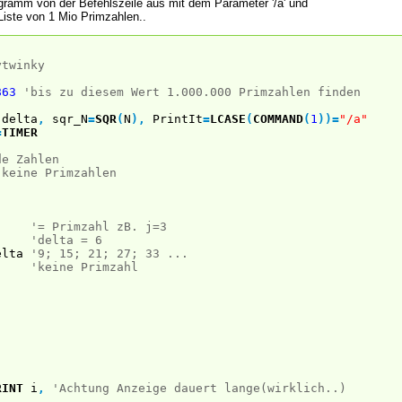
gramm von der Befehlszeile aus mit dem Parameter '/a' und
Liste von 1 Mio Primzahlen..
ytwinky
863
'bis zu diesem Wert 1.000.000 Primzahlen finden
)
delta
,
sqr_N
=
SQR
(
N
)
,
PrintIt
=
LCASE
(
COMMAND
(
1
)
)
=
"/a"
=
TIMER
de Zahlen
 keine Primzahlen
'= Primzahl zB. j=3
j
'delta = 6
elta
'9; 15; 21; 27; 33 ...
'keine Primzahl
RINT
i
,
'Achtung Anzeige dauert lange(wirklich..)