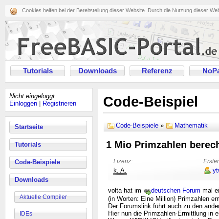
Cookies helfen bei der Bereitstellung dieser Website. Durch die Nutzung dieser We
Tutorials
Downloads
Referenz
NoPa
Nicht eingeloggt
Code-Beispiel
Einloggen
|
Registrieren
Code-Beispiele
»
Mathematik
Startseite
1 Mio Primzahlen berec
Tutorials
Lizenz:
Erster
Code-Beispiele
k. A.
yt
Downloads
volta hat im
deutschen Forum
mal ei
Aktuelle Compiler
(in Worten: Eine Million) Primzahlen er
Der Forumslink führt auch zu den ande
Hier nun die Primzahlen-Ermittlung in ei
IDEs