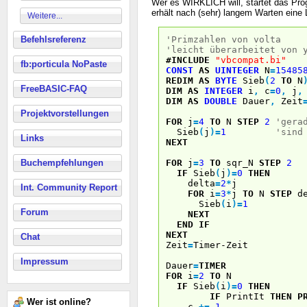
Wer es WIRKLICH will, startet das Pro
erhält nach (sehr) langem Warten eine 
Weitere...
Befehlsreferenz
'Primzahlen von volta
'leicht überarbeitet von 
#INCLUDE
"vbcompat.bi"
fb:porticula NoPaste
CONST
AS
UINTEGER
N
=
15485
REDIM
AS
BYTE
Sieb
(
2
TO
N
FreeBASIC-FAQ
DIM
AS
INTEGER
i
,
c
=
0
,
j
,
DIM
AS
DOUBLE
Dauer
,
Zeit
Projektvorstellungen
FOR
j
=
4
TO
N
STEP
2
'gera
Sieb
(
j
)
=
1
'sind
Links
NEXT
Buchempfehlungen
FOR
j
=
3
TO
sqr_N
STEP
2
IF
Sieb
(
j
)
=
0
THEN
delta
=
2
*
Int. Community Report
FOR
i
=
3
*
j
TO
N
STEP
d
Sieb
(
i
)
=
1
Forum
NEXT
END
IF
NEXT
Chat
Zeit
=
Timer-Zeit
Impressum
Dauer
=
TIMER
FOR
i
=
2
TO
N
IF
Sieb
(
i
)
=
0
THEN
IF
PrintIt
THEN
P
Wer ist online?
c
+
=
1