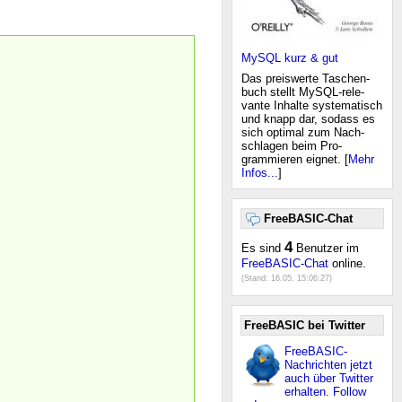
MySQL kurz & gut
Das preiswerte Taschen-
buch stellt MySQL-rele-
vante Inhalte systematisch
und knapp dar, sodass es
sich optimal zum Nach-
schlagen beim Pro-
grammieren eignet. [
Mehr
Infos...
]
FreeBASIC-Chat
4
Es sind
Benutzer im
FreeBASIC-Chat
online.
(Stand:
16.05. 15:06:27
)
FreeBASIC bei Twitter
FreeBASIC-
Nachrichten jetzt
auch über Twitter
erhalten. Follow