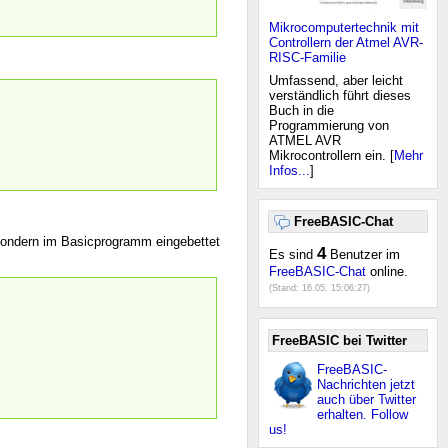
Mikrocomputertechnik mit
Controllern der Atmel AVR-
RISC-Familie
Umfassend, aber leicht
verständlich führt dieses
Buch in die
Programmierung von
ATMEL AVR
Mikrocontrollern ein. [
Mehr
Infos...
]
FreeBASIC-Chat
sondern im Basicprogramm eingebettet
4
Es sind
Benutzer im
FreeBASIC-Chat
online.
(Stand:
16.05. 15:06:27
)
FreeBASIC bei Twitter
FreeBASIC-
Nachrichten jetzt
auch über Twitter
erhalten. Follow
us!