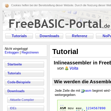
Cookies helfen bei der Bereitstellung dieser Website. Durch die Nutzung dieser We
Tutorials
Downloads
Referenz
NoPa
Nicht eingeloggt
Tutorial
Einloggen
|
Registrieren
Inlineassembler in Fre
Startseite
von
Volta
Tutorials
Wie werden die Assembler
Code-Beispiele
Jede Zeile die mit
asm
beginnt wird 
Downloads
weitergegeben.
Aktuelle Compiler
.
.
ASM
mov eax
,
1234567890
IDEs