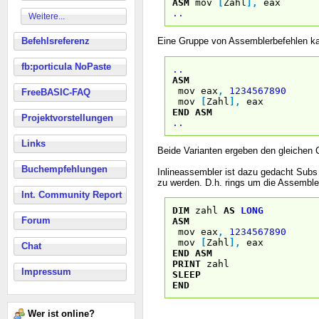
ASM
mov
[
Zahl
]
,
eax
..
Weitere...
Befehlsreferenz
Eine Gruppe von Assemblerbefehlen kan
fb:porticula NoPaste
.
.
ASM
mov eax
,
1234567890
FreeBASIC-FAQ
mov
[
Zahl
]
,
eax
END
ASM
Projektvorstellungen
..
Links
Beide Varianten ergeben den gleichen 
Buchempfehlungen
Inlineassembler ist dazu gedacht Subs
zu werden. D.h. rings um die Assembler
Int. Community Report
DIM
zahl
AS
LONG
Forum
ASM
mov eax
,
1234567890
mov
[
Zahl
]
,
eax
Chat
END
ASM
PRINT
zahl
Impressum
SLEEP
END
Wer ist online?