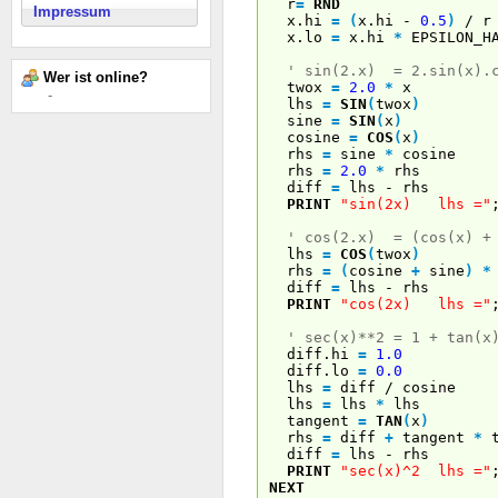
r
=
RND
Impressum
x.hi
=
(
x.hi -
0.5
)
/ r
x.lo
=
x.hi
*
EPSILON_H
' sin(2.x) = 2.sin(x).
Wer ist online?
twox
=
2.0
*
x
-
lhs
=
SIN
(
twox
)
sine
=
SIN
(
x
)
cosine
=
COS
(
x
)
rhs
=
sine
*
cosine
rhs
=
2.0
*
rhs
diff
=
lhs - rhs
PRINT
"sin(2x) lhs ="
' cos(2.x) = (cos(x) + 
lhs
=
COS
(
twox
)
rhs
=
(
cosine
+
sine
)
*
diff
=
lhs - rhs
PRINT
"cos(2x) lhs ="
' sec(x)**2 = 1 + tan(x
diff.hi
=
1.0
diff.lo
=
0.0
lhs
=
diff / cosine
lhs
=
lhs
*
lhs
tangent
=
TAN
(
x
)
rhs
=
diff
+
tangent
*
t
diff
=
lhs - rhs
PRINT
"sec(x)^2 lhs ="
NEXT