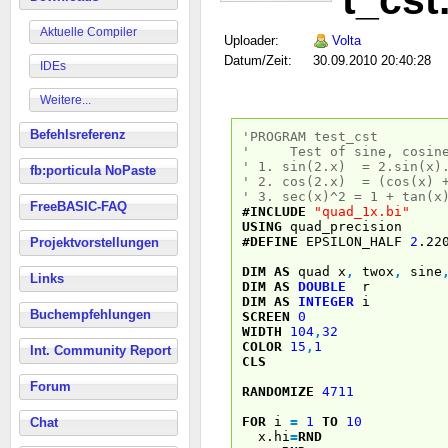
t_cst
Aktuelle Compiler
Uploader:
Volta
Datum/Zeit:
30.09.2010 20:40:28
IDEs
Weitere...
Befehlsreferenz
'PROGRAM test_cst
' Test of sine, cosine
' 1. sin(2.x) = 2.sin(x)
fb:porticula NoPaste
' 2. cos(2.x) = (cos(x) +
' 3. sec(x)^2 = 1 + tan(x
FreeBASIC-FAQ
#INCLUDE
"quad_1x.bi"
USING
quad_precision
#DEFINE
EPSILON_HALF
2
.22
Projektvorstellungen
DIM
AS
quad x
,
twox
,
sine
Links
DIM
AS
DOUBLE
r
DIM
AS
INTEGER
i
Buchempfehlungen
SCREEN
0
WIDTH
104
,
32
COLOR
15
,
1
Int. Community Report
CLS
Forum
RANDOMIZE
4711
FOR
i
=
1
TO
10
Chat
x.hi
=
RND