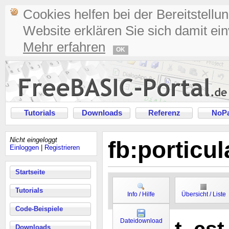
Cookies helfen bei der Bereitstellu
Website erklären Sie sich damit ei
Mehr erfahren
OK
Tutorials
Downloads
Referenz
NoPa
Nicht eingeloggt
fb:porticu
Einloggen
|
Registrieren
Startseite
Tutorials
Info / Hilfe
Übersicht / Liste
Code-Beispiele
Dateidownload
Downloads