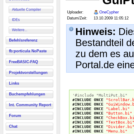
GuiPt
Aktuelle Compiler
Uploader:
OneCypher
Datum/Zeit:
13.10.2009 11:05:12
IDEs
Hinweis:
Dies
Weitere...
Bestandteil d
Befehlsreferenz
zu dem es au
fb:porticula NoPaste
FreeBASIC-FAQ
Portal.de eine
Projektvorstellungen
Links
Buchempfehlungen
'#include "MultiPut.bi"
#INCLUDE
ONCE
"ScrollBar.
#INCLUDE
ONCE
"GuiWindow.
Int. Community Report
#INCLUDE
ONCE
"Label.bi"
#INCLUDE
ONCE
"Button.bi"
Forum
#INCLUDE
ONCE
"CheckBox.b
#INCLUDE
ONCE
"TextBox.bi
Chat
#INCLUDE
ONCE
"Divider.bi
#INCLUDE
ONCE
"Menu.bi"