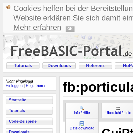
Cookies helfen bei der Bereitstellu
Website erklären Sie sich damit ei
Mehr erfahren
OK
Tutorials
Downloads
Referenz
NoPa
Nicht eingeloggt
fb:porticu
Einloggen
|
Registrieren
Startseite
Tutorials
Info / Hilfe
Übersicht / Liste
Code-Beispiele
Dateidownload
Downloads