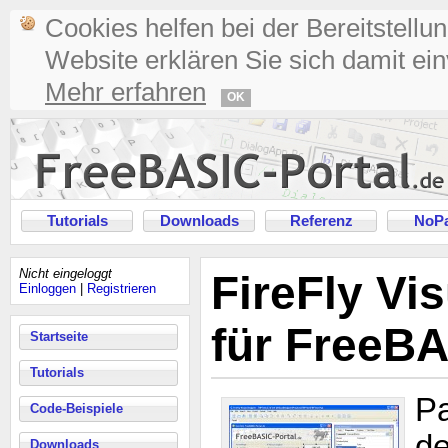
Cookies helfen bei der Bereitstellu
Website erklären Sie sich damit ei
Mehr erfahren
OK
Tutorials
Downloads
Referenz
NoPa
Nicht eingeloggt
FireFly Vi
Einloggen
|
Registrieren
für FreeB
Startseite
Tutorials
Pa
Code-Beispiele
de
Downloads