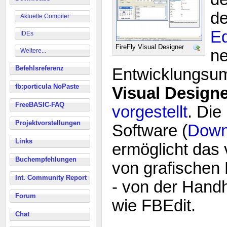
d
Aktuelle Compiler
Ed
IDEs
FireFly Visual Designer
n
Weitere...
Befehlsreferenz
Entwicklungs
fb:porticula NoPaste
Visual Design
FreeBASIC-FAQ
vorgestellt
. Die
Projektvorstellungen
Software (
Downl
Links
ermöglicht das 
Buchempfehlungen
von grafischen
Int. Community Report
- von der Hand
Forum
wie FBEdit.
Chat