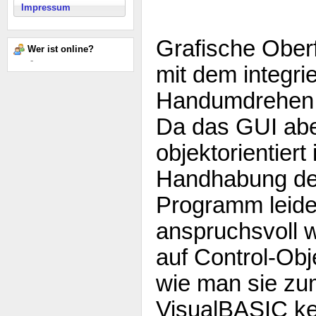
Impressum
Grafische Ober
Wer ist online?
-
mit dem integri
Handumdrehen 
Da das GUI abe
objektorientiert i
Handhabung der
Programm leide
anspruchsvoll w
auf Control-Ob
wie man sie zu
VisualBASIC ken