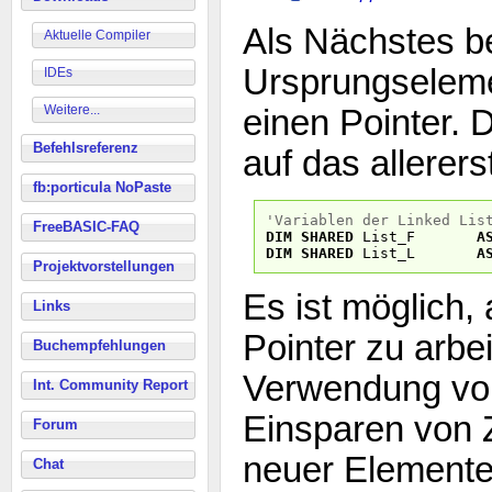
Als Nächstes b
Aktuelle Compiler
Ursprungselem
IDEs
Weitere...
einen Pointer. D
Befehlsreferenz
auf das allerer
fb:porticula NoPaste
'Variablen der Linked Lis
FreeBASIC-FAQ
DIM
SHARED
List_F
A
DIM
SHARED
List_L
A
Projektvorstellungen
Es ist möglich,
Links
Pointer zu arbei
Buchempfehlungen
Verwendung von
Int. Community Report
Einsparen von 
Forum
neuer Elemente
Chat