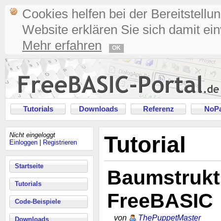
Cookies helfen bei der Bereitstellu
Website erklären Sie sich damit ei
Mehr erfahren
OK
Tutorials
Downloads
Referenz
NoPa
Nicht eingeloggt
Tutorial
Einloggen
|
Registrieren
Startseite
Baumstrukt
Tutorials
FreeBASIC
Code-Beispiele
von
ThePuppetMaster
Downloads