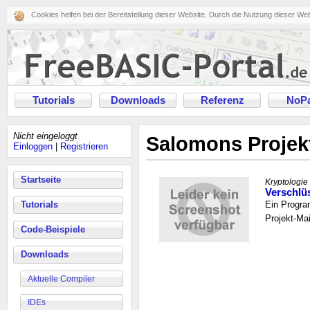
Cookies helfen bei der Bereitstellung dieser Website. Durch die Nutzung dieser We
Tutorials
Downloads
Referenz
NoPa
Nicht eingeloggt
Salomons Projek
Einloggen
|
Registrieren
Startseite
Kryptologie
Verschlü
Tutorials
Ein Progra
Projekt-Ma
Code-Beispiele
Downloads
Aktuelle Compiler
IDEs