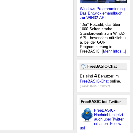
Windows-Programmierung.
Das Entwicklerhandbuch
zur WIN32-API
"Der" Petzold, das über
1000 Seiten starke
Standardwerk zum Win32-
API - besonders nützlich u.
a. bei der GUI-
Programmierung in
FreeBASIC! [
Mehr Infos...
]
FreeBASIC-Chat
4
Es sind
Benutzer im
FreeBASIC-Chat
online.
(Stand:
16.05. 15:06:27
)
FreeBASIC bei Twitter
FreeBASIC-
Nachrichten jetzt
auch über Twitter
erhalten. Follow
us!