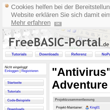
Cookies helfen bei der Bereitstellu
Website erklären Sie sich damit ei
Mehr erfahren
OK
Tutorials
Downloads
Referenz
NoPa
Nicht eingeloggt
"Antivirus"
Einloggen
|
Registrieren
Adventure
Startseite
Tutorials
Projektzusammenfassung
Code-Beispiele
Projekt-Maintainer:
King01
Downloads