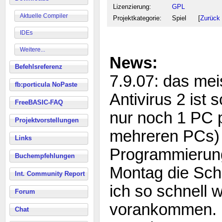
Lizenzierung:
GPL
Aktuelle Compiler
Projektkategorie:
Spiel [
Zurück 
IDEs
Weitere...
News:
Befehlsreferenz
7.9.07: das mei
fb:porticula NoPaste
Antivirus 2 ist 
FreeBASIC-FAQ
nur noch 1 PC p
Projektvorstellungen
mehreren PCs) 
Links
Programmierun
Buchempfehlungen
Montag die Sch
Int. Community Report
ich so schnell 
Forum
vorankommen. I
Chat