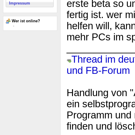
erste beta so u
Impressum
fertig ist. wer 
Wer ist online?
helfen will, kan
-
mehr PCs im spi
____________
Thread im deu
und FB-Forum
Handlung von "A
ein selbstprogr
Programm und 
finden und lösc