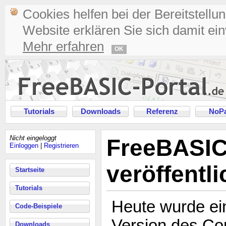
Cookies helfen bei der Bereitstellu
Website erklären Sie sich damit ei
Mehr erfahren
OK
Tutorials
Downloads
Referenz
NoPa
Nicht eingeloggt
FreeBASIC
Einloggen
|
Registrieren
veröffentli
Startseite
Tutorials
Heute wurde ei
Code-Beispiele
Version des Co
Downloads