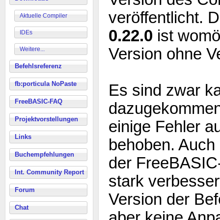
veröffentlicht. 
Aktuelle Compiler
0.22.0
ist womög
IDEs
Version ohne V
Weitere...
Befehlsreferenz
fb:porticula NoPaste
Es sind zwar k
FreeBASIC-FAQ
dazugekommen,
Projektvorstellungen
einige Fehler a
Links
behoben. Auch d
Buchempfehlungen
der FreeBASIC-
Int. Community Report
stark verbesser
Forum
Version der Bef
Chat
aber keine Anp