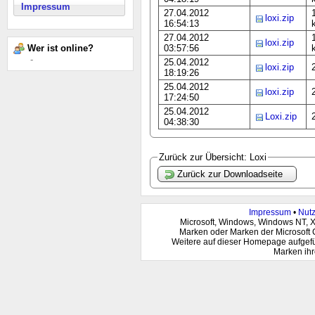
Impressum
27.04.2012
loxi.zip
16:54:13
27.04.2012
loxi.zip
03:57:56
Wer ist online?
-
25.04.2012
loxi.zip
18:19:26
25.04.2012
loxi.zip
17:24:50
25.04.2012
Loxi.zip
04:38:30
Zurück zur Übersicht: Loxi
Zurück zur Downloadseite
Impressum
•
Nut
Microsoft, Windows, Windows NT, 
Marken oder Marken der Microsoft 
Weitere auf dieser Homepage aufgef
Marken ihr