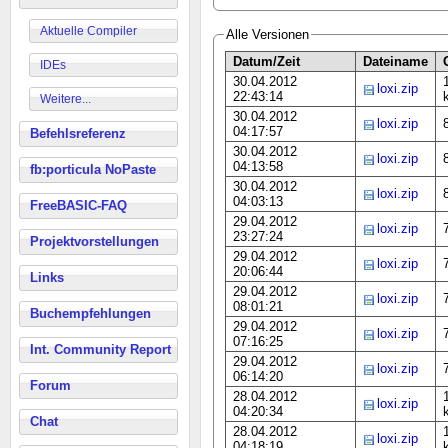
Aktuelle Compiler
Alle Versionen
Datum/Zeit
Dateiname
IDEs
30.04.2012
loxi.zip
22:43:14
Weitere...
30.04.2012
loxi.zip
04:17:57
Befehlsreferenz
30.04.2012
loxi.zip
04:13:58
fb:porticula NoPaste
30.04.2012
loxi.zip
04:03:13
FreeBASIC-FAQ
29.04.2012
loxi.zip
23:27:24
Projektvorstellungen
29.04.2012
loxi.zip
20:06:44
Links
29.04.2012
loxi.zip
08:01:21
Buchempfehlungen
29.04.2012
loxi.zip
07:16:25
Int. Community Report
29.04.2012
loxi.zip
06:14:20
Forum
28.04.2012
loxi.zip
04:20:34
Chat
28.04.2012
loxi.zip
04:18:19