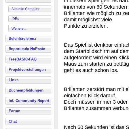
In diesem Spiel geht es da
innerhalb von 60 Sekunden 
Aktuelle Compiler
Brilianten wie möglich zu ze
damit möglichst viele
IDEs
Punkte zu erzielen.
Weitere...
Befehlsreferenz
Das Spiel ist denkbar einfa
fb:porticula NoPaste
dem Startbildschirm auf de
aufgefordert wird einen Klick
FreeBASIC-FAQ
Maus zum starten zu betäti
geht es auch schon los.
Projektvorstellungen
Links
Brilianten zerstört man mit 
Buchempfehlungen
einfachen Klick darauf.
Int. Community Report
Doch müssen immer 3 oder
Brilanten zusammen verbun
Forum
Chat
Nach 60 Sekunden ist das Sp