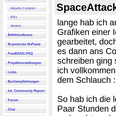
SpaceAttac
Aktuelle Compiler
IDEs
lange hab ich a
Weitere...
Grafiken einer 
Befehlsreferenz
gearbeitet, doc
fb:porticula NoPaste
es dann ans C
FreeBASIC-FAQ
schreiben ging 
Projektvorstellungen
ich vollkommen
Links
dem Schlauch 
Buchempfehlungen
Int. Community Report
So hab ich die l
Forum
Paar Stunden d
Chat