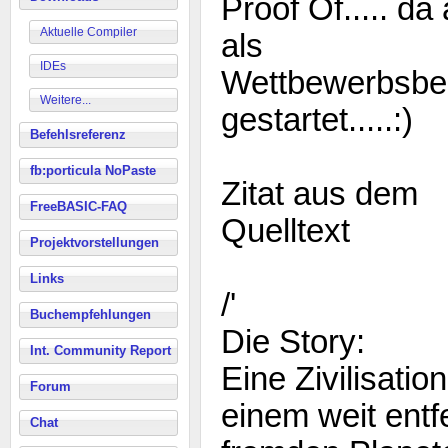
Proof Of..... da
Aktuelle Compiler
als
IDEs
Wettbewerbsbei
Weitere...
gestartet.....:)
Befehlsreferenz
fb:porticula NoPaste
Zitat aus dem
FreeBASIC-FAQ
Quelltext
Projektvorstellungen
Links
/'
Buchempfehlungen
Die Story:
Int. Community Report
Eine Zivilisation
Forum
einem weit entf
Chat