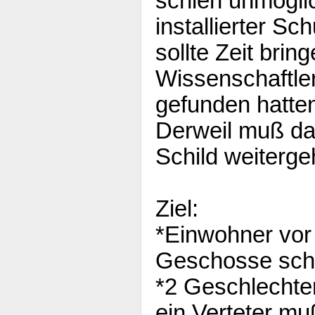
schien unmöglic
installierter Sc
sollte Zeit bring
Wissenschaftle
gefunden hatte
Derweil muß da
Schild weiterge
Ziel:
*Einwohner vor 
Geschosse sch
*2 Geschlechter
ein Verteter m