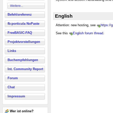
Weitere...
Befehlsreferenz
English
fb:porticula NoPaste
Attention: new hosting, see
https:/
FreeBASIC-FAQ
See this
English forum thread
.
Projektvorstellungen
Links
Buchempfehlungen
Int. Community Report
Forum
Chat
Impressum
Wer ist online?