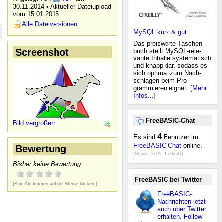
30.11.2014 • Aktueller Dateiupload
vom 15.01.2015
Alle Dateiversionen
MySQL kurz & gut
Das preiswerte Taschen-
Screenshot
buch stellt MySQL-rele-
vante Inhalte systematisch
und knapp dar, sodass es
sich optimal zum Nach-
schlagen beim Pro-
grammieren eignet. [
Mehr
Infos...
]
FreeBASIC-Chat
Bild vergrößern
4
Es sind
Benutzer im
FreeBASIC-Chat
online.
Bewertung
(Stand:
16.05. 15:06:27
)
Bisher keine Bewertung
FreeBASIC bei Twitter
(Zum Abstimmen auf die Sterne klicken.)
FreeBASIC-
Nachrichten jetzt
auch über Twitter
erhalten. Follow