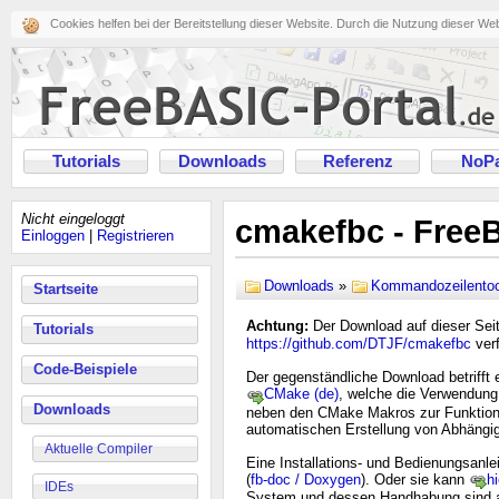
Cookies helfen bei der Bereitstellung dieser Website. Durch die Nutzung dieser We
Tutorials
Downloads
Referenz
NoPa
Nicht eingeloggt
cmakefbc - Free
Einloggen
|
Registrieren
Downloads
»
Kommandozeilentoo
Startseite
Achtung:
Der Download auf dieser Seite
Tutorials
https://github.com/DTJF/cmakefbc
verf
Code-Beispiele
Der gegenständliche Download betrifft
CMake (de)
, welche die Verwendung
Downloads
neben den CMake Makros zur Funktions
automatischen Erstellung von Abhängig
Aktuelle Compiler
Eine Installations- und Bedienungsanlei
(
fb-doc / Doxygen
). Oder sie kann
hi
IDEs
System und dessen Handhabung sind 