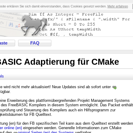
bsite erklären Sie sich damit einverstanden, dass Cookies gesetzt werden.
Mehr erfahren
ste
FAQ
BASIC Adaptierung für CMake
ls
 wird nicht mehr aktualisiert! Neue Updates sind ab sofort unter
ügbar.
 eine Erweiterung des plattformübergreifenden Projekt Management Systems
 des FreeBASIC Kompilers in diesem System ermöglicht. Das Packet enthält
prüfung und Steuerung des Kompilers auch ein Hilfsprogramm zur
keitsbäumen für FB Quelltext.
tung (en) für den FB spezifischen Teil kann aus dem Quelltext erstellt werden
er online (en)
eingesehen werden. Generelle Informationen zum CMake
auf den
original Seiten (en) des Systems
verfügbar.