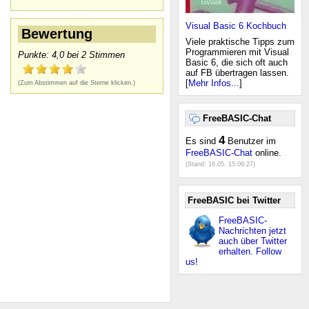
Visual Basic 6 Kochbuch
Bewertung
Viele praktische Tipps zum
Programmieren mit Visual
Punkte: 4,0 bei 2 Stimmen
Basic 6, die sich oft auch
auf FB übertragen lassen.
[
Mehr Infos...
]
(Zum Abstimmen auf die Sterne klicken.)
FreeBASIC-Chat
4
Es sind
Benutzer im
FreeBASIC-Chat
online.
(Stand:
16.05. 15:06:27
)
FreeBASIC bei Twitter
FreeBASIC-
Nachrichten jetzt
auch über Twitter
erhalten. Follow
us!