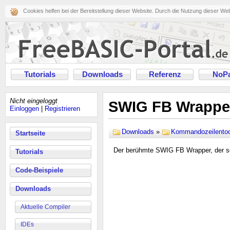
Cookies helfen bei der Bereitstellung dieser Website. Durch die Nutzung dieser We
Tutorials
Downloads
Referenz
NoPa
Nicht eingeloggt
SWIG FB Wrappe
Einloggen
|
Registrieren
Downloads
»
Kommandozeilentoo
Startseite
Der berühmte SWIG FB Wrapper, der sch
Tutorials
Code-Beispiele
Downloads
Aktuelle Compiler
IDEs