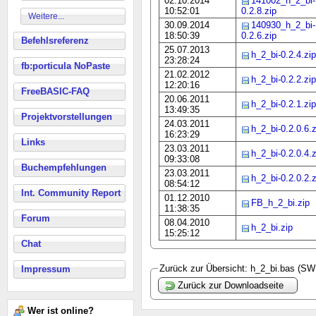
02.10.2014
141002_h_2_bi-
10:52:01
0.2.8.zip
Weitere...
30.09.2014
140930_h_2_bi-
18:50:39
0.2.6.zip
Befehlsreferenz
25.07.2013
h_2_bi-0.2.4.zip
23:28:24
fb:porticula NoPaste
21.02.2012
h_2_bi-0.2.2.zip
12:20:16
FreeBASIC-FAQ
20.06.2011
h_2_bi-0.2.1.zip
13:49:35
Projektvorstellungen
24.03.2011
h_2_bi-0.2.0.6.z
16:23:29
Links
23.03.2011
h_2_bi-0.2.0.4.z
09:33:08
Buchempfehlungen
23.03.2011
h_2_bi-0.2.0.2.z
08:54:12
Int. Community Report
01.12.2010
FB_h_2_bi.zip
11:38:35
Forum
08.04.2010
h_2_bi.zip
15:25:12
Chat
Zurück zur Übersicht: h_2_bi.bas (SWI
Impressum
Zurück zur Downloadseite
Wer ist online?