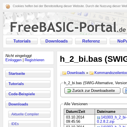
Cookies helfen bei der Bereitstellung dieser Website. Durch die Nutzung dieser We
Tutorials
Downloads
Referenz
NoPa
Nicht eingeloggt
h_2_bi.bas (SWIG-
Einloggen
|
Registrieren
Downloads
»
Kommandozeilentoo
Startseite
h_2_bi.bas (SWIG-Alternative, Version
Tutorials
Zurück zur Downloadseite
Code-Beispiele
Alle Versionen
Downloads
Datum/Zeit
Dateiname
Aktuelle Compiler
03.10.2014
141003_h_2_bi-
09:45:56
0.2.8.2.zip
IDEs