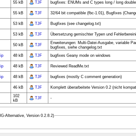
55 kB
TJF
bugfixes: ENUMs and C types long / long double
55 kB
TJF
32/64 bit compatible (fbc-1.01), Bugfixes (Change
53 kB
TJF
Bugfixes (see changelog.txt)
53 kB
TJF
Übersetzung gemischter Typen und Fehlerberein
Erweiterungen: Multi-Datei-Ausgabe, variable Pa
50 kB
TJF
bugfixes, siehe changelog.txt
ip
48 kB
TJF
bugfixes Geany mode on windows
ip
48 kB
TJF
Reviewed ReadMe.txt
ip
48 kB
TJF
bugfixes (mostly C comment generation)
46 kB
TJF
Komplett überarbeitete Version 0.2 (nicht kompat
102
TJF
-
kB
G-Alternative, Version 0.2.8.2)