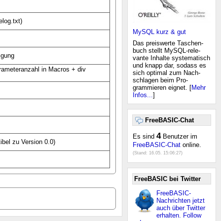
log.txt)
MySQL kurz & gut
Das preiswerte Taschen-
buch stellt MySQL-rele-
igung
vante Inhalte systematisch
und knapp dar, sodass es
rameteranzahl in Macros + div
sich optimal zum Nach-
schlagen beim Pro-
grammieren eignet. [
Mehr
Infos...
]
FreeBASIC-Chat
4
Es sind
Benutzer im
ibel zu Version 0.0)
FreeBASIC-Chat
online.
(Stand:
16.05. 15:06:27
)
FreeBASIC bei Twitter
FreeBASIC-
Nachrichten jetzt
auch über Twitter
erhalten. Follow