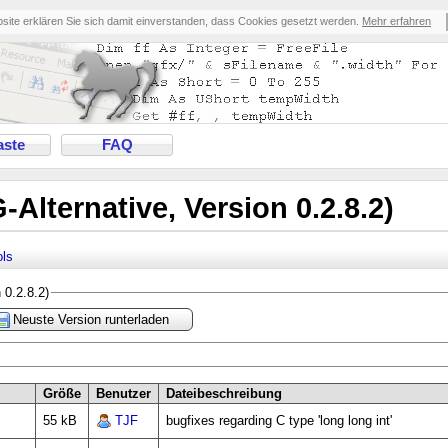
bsite erklären Sie sich damit einverstanden, dass Cookies gesetzt werden.
Mehr erfahren
ste
FAQ
Alternative, Version 0.2.8.2)
ls
 0.2.8.2)
Neuste Version runterladen
Größe
Benutzer
Dateibeschreibung
55 kB
TJF
bugfixes regarding C type 'long long int'