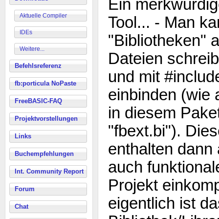
Ein merkwürdi
Aktuelle Compiler
Tool... - Man k
IDEs
"Bibliotheken" al
Weitere...
Dateien schrei
Befehlsreferenz
und mit #includ
fb:porticula NoPaste
einbinden (wie
FreeBASIC-FAQ
in diesem Paket
Projektvorstellungen
"fbext.bi"). Die
Links
enthalten dann
Buchempfehlungen
auch funktional
Int. Community Report
Projekt einkompi
Forum
eigentlich ist d
Chat