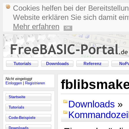
Cookies helfen bei der Bereitstellu
Website erklären Sie sich damit ei
Mehr erfahren
OK
Tutorials
Downloads
Referenz
NoPa
Nicht eingeloggt
fblibsmake
Einloggen
|
Registrieren
Startseite
Downloads
»
Tutorials
Kommandozeil
Code-Beispiele
Downloads