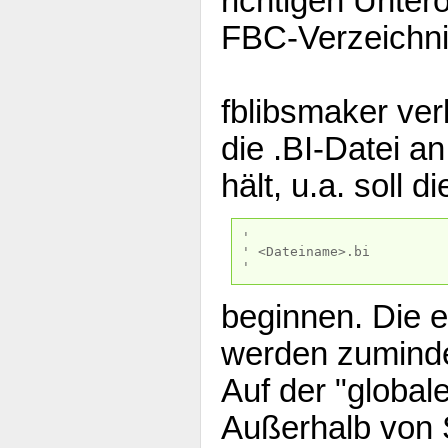
richtigen Untero
FBC-Verzeichni
fblibsmaker ver
die .BI-Datei a
hält, u.a. soll d
'
' <Dateiname>.bi
'
beginnen. Die e
werden zuminde
Auf der "global
Außerhalb vo