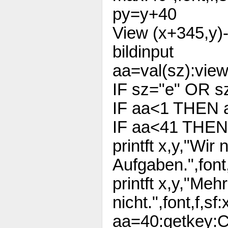
py=y+40
View (x+345,y)-
bildinput
aa=val(sz):vie
IF sz="e" OR 
IF aa<1 THEN 
IF aa<41 THE
printft x,y,"Wi
Aufgaben.",font
printft x,y,"Meh
nicht.",font,f,s
aa=40:getkey: