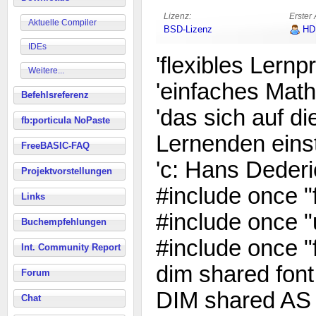
Lizenz:
Erster 
Aktuelle Compiler
BSD-Lizenz
HD
IDEs
'flexibles Lern
Weitere...
'einfaches Mat
Befehlsreferenz
'das sich auf di
fb:porticula NoPaste
Lernenden einst
FreeBASIC-FAQ
'c: Hans Deder
Projektvorstellungen
#include once "f
Links
#include once "
Buchempfehlungen
#include once "f
Int. Community Report
dim shared fon
Forum
DIM shared A
Chat