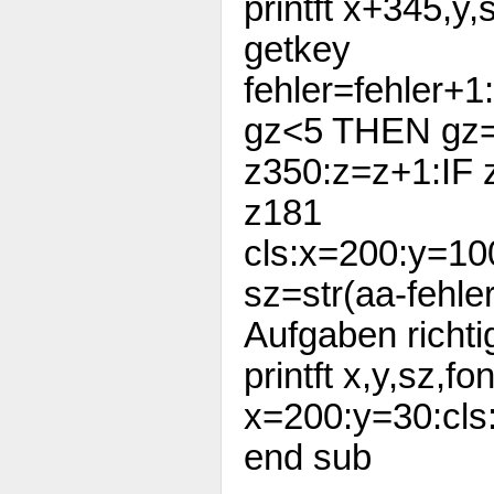
printft x+345,y,s
getkey
fehler=fehler+1
gz<5 THEN gz
z350:z=z+1:I
z181
cls:x=200:y=10
sz=str(aa-fehler
Aufgaben richti
printft x,y,sz,fo
x=200:y=30:cl
end sub