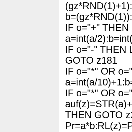
(gz*RND(1)+1):
b=(gz*RND(1)):
IF o="+" THEN
a=int(a/2):b=in
IF o="-" THEN 
GOTO z181
IF o="*" OR o=
a=int(a/10)+1:b
IF o="*" OR o=
auf(z)=STR(a)+"
THEN GOTO z
Pr=a*b:RL(z)=