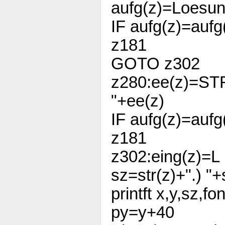
aufg(z)=Loesung
IF aufg(z)=au
z181
GOTO z302
z280:ee(z)=STR
"+ee(z)
IF aufg(z)=au
z181
z302:eing(z)=L
sz=str(z)+".) "+
printft x,y,sz,fon
py=y+40