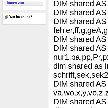
DIM shared AS
Impressum
DIM shared AS
Wer ist online?
DIM shared A
-
fehler,ff,g,geA,
DIM shared A
DIM shared A
nur1,pa,pp,Pr,p
dim shared as i
schrift,sek,sek2
DIM shared A
va,wo,x,y,vo,z,
DIM shared AS 