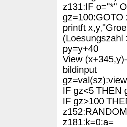
z131:IF o="*" 
gz=100:GOTO 
printft x,y,"Gro
(Loesungszahl >
py=y+40
View (x+345,y)-
bildinput
gz=val(sz):vie
IF gz<5 THEN 
IF gz>100 THE
z152:RANDOM
z181:k=0:a=