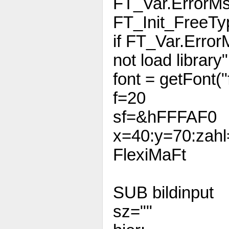
FT_Var.ErrorM
FT_Init_FreeTy
if FT_Var.Error
not load library"
font = getFont("f
f=20
sf=&hFFFAF0
x=40:y=70:zahl
FlexiMaFt
SUB bildinput
sz=""