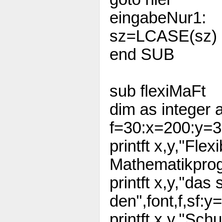
eingabeNur1:
sz=LCASE(sz)
end SUB
sub flexiMaFt
dim as integer 
f=30:x=200:y=3
printft x,y,"Flex
Mathematikprog
printft x,y,"das
den",font,f,sf:
printft x,y,"Sch