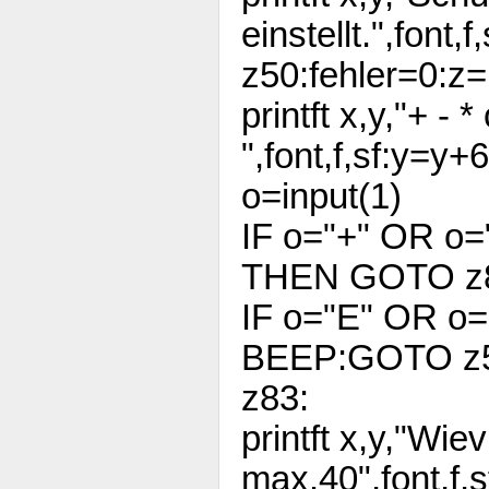
einstellt.",font,
z50:fehler=0:z
printft x,y,"+ - *
",font,f,sf:y=y+
o=input(1)
IF o="+" OR o=
THEN GOTO z
IF o="E" OR o
BEEP:GOTO z
z83:
printft x,y,"Wie
max.40",font,f,