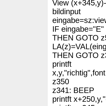
View (x+345,y)-
bildinput
eingabe=sz:vi
IF eingabe="E"
THEN GOTO z
LA(z)=VAL(eing
THEN GOTO z
printft
x,y,"richtig",f
z350
z341: BEEP
printft x+250,y,"