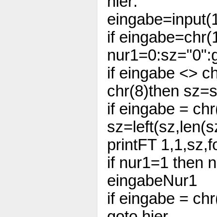
hier:
eingabe=input(
if eingabe=chr(
nur1=0:sz="0":
if eingabe <> c
chr(8)then sz=
if eingabe = chr
sz=left(sz,len(s
printFT 1,1,sz,fo
if nur1=1 then 
eingabeNur1
if eingabe = ch
goto hier