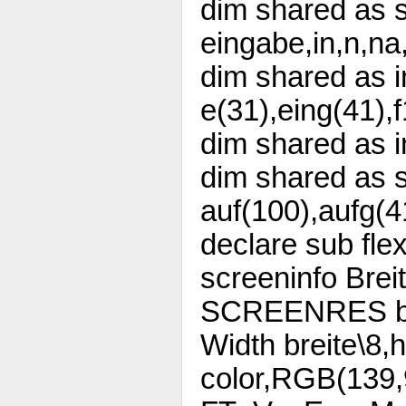
dim shared as s
eingabe,in,n,na
dim shared as i
e(31),eing(41),f
dim shared as i
dim shared as s
auf(100),aufg(
declare sub fle
screeninfo Brei
SCREENRES br
Width breite\8,
color,RGB(139,