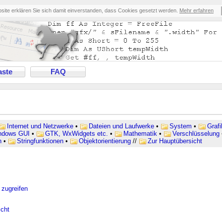
bsite erklären Sie sich damit einverstanden, dass Cookies gesetzt werden.
Mehr erfahren
ste
FAQ
Internet und Netzwerke
•
Dateien und Laufwerke
•
System
•
Graf
ndows GUI
•
GTK, WxWidgets etc.
•
Mathematik
•
Verschlüsselung
n
•
Stringfunktionen
•
Objektorientierung
//
Zur Hauptübersicht
zugreifen
icht