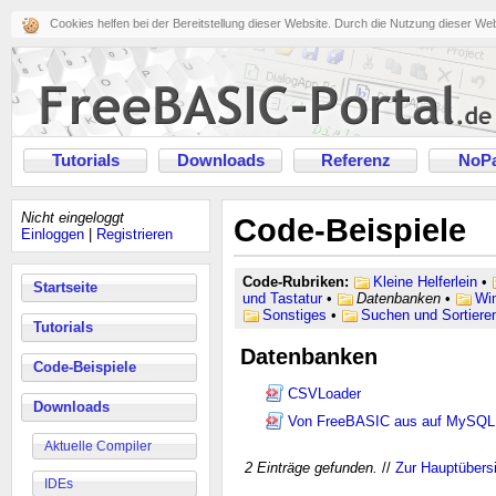
Cookies helfen bei der Bereitstellung dieser Website. Durch die Nutzung dieser We
Tutorials
Downloads
Referenz
NoPa
Nicht eingeloggt
Code-Beispiele
Einloggen
|
Registrieren
Code-Rubriken:
Kleine Helferlein
•
Startseite
und Tastatur
•
Datenbanken
•
Wi
Sonstiges
•
Suchen und Sortiere
Tutorials
Datenbanken
Code-Beispiele
CSVLoader
Downloads
Von FreeBASIC aus auf MySQL 
Aktuelle Compiler
2 Einträge gefunden.
//
Zur Hauptübers
IDEs