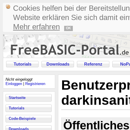
Cookies helfen bei der Bereitstellu
Website erklären Sie sich damit ei
Mehr erfahren
OK
Tutorials
Downloads
Referenz
NoPa
Nicht eingeloggt
Benutzerpr
Einloggen
|
Registrieren
darkinsani
Startseite
Tutorials
Code-Beispiele
Öffentliches
Downloads